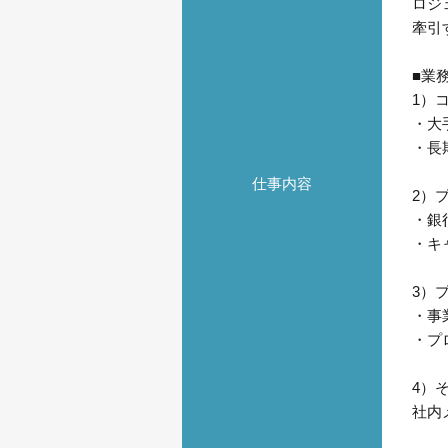
ロジ
牽引
■業
1）
・大
・長
仕事内容
2）
・銀
・キ
3）
・事
・プ
4）
社内