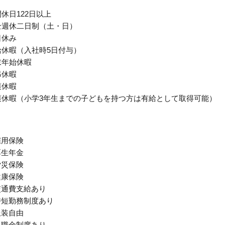
間休日122日以上
全週休二日制（土・日）
日休み
給休暇（入社時5日付与）
末年始休暇
弔休暇
護休暇
護休暇（小学3年生までの子どもを持つ方は有給として取得可能）
雇用保険
厚生年金
労災保険
健康保険
交通費支給あり
時短勤務制度あり
服装自由
退職金制度あり