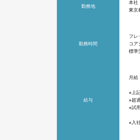
本社
勤務地
東京
フレ
勤務時間
コアタ
標準
月給
※上
給与
※超
※試
※入