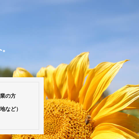
へ。
企業の方
土地など）