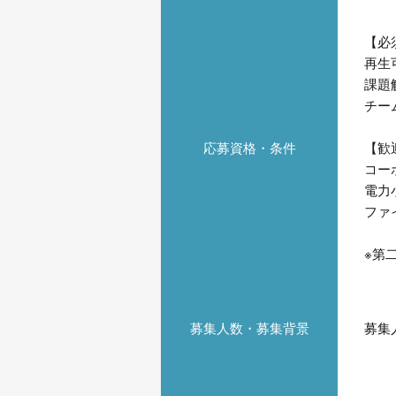
【必
再生
課題
チー
応募資格・条件
【歓
コー
電力
ファ
※第
募集人数・募集背景
募集