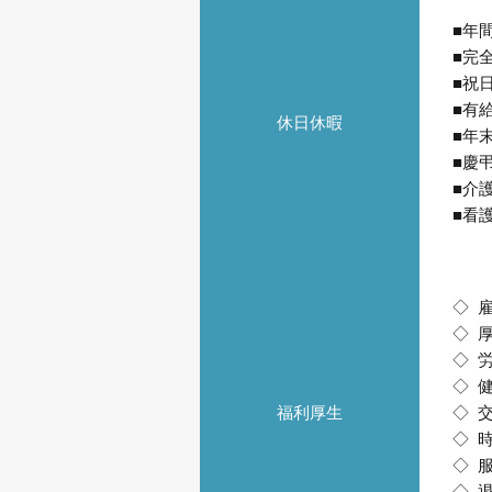
■年
■完
■祝
■有
休日休暇
■年
■慶
■介
■看
◇ 
◇ 
◇ 
◇ 
福利厚生
◇ 
◇ 
◇ 
◇ 