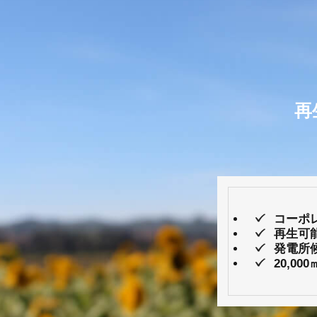
再
コーポ
再生可
発電所
20,0