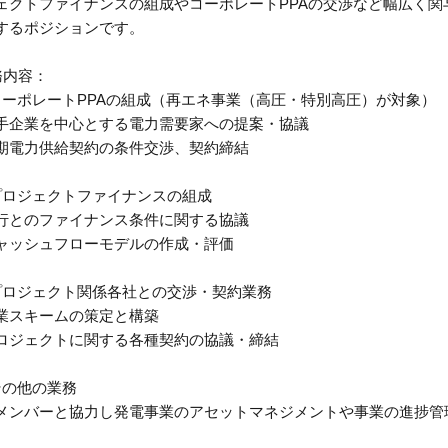
ェクトファイナンスの組成やコーポレートPPAの交渉など幅広く
するポジションです。
務内容：
コーポレートPPAの組成（再エネ事業（高圧・特別高圧）が対象）
手企業を中心とする電力需要家への提案・協議
期電力供給契約の条件交渉、契約締結
プロジェクトファイナンスの組成
行とのファイナンス条件に関する協議
ャッシュフローモデルの作成・評価
プロジェクト関係各社との交渉・契約業務
業スキームの策定と構築
ロジェクトに関する各種契約の協議・締結
その他の業務
メンバーと協力し発電事業のアセットマネジメントや事業の進捗管